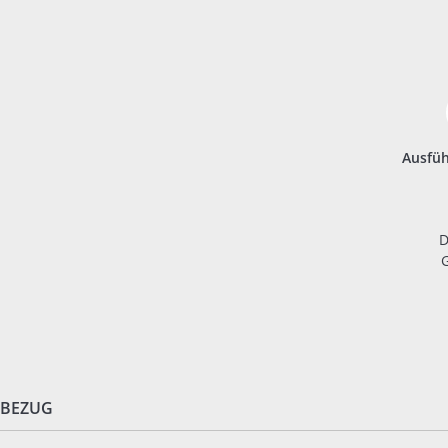
Ausfü
D
G
BEZUG