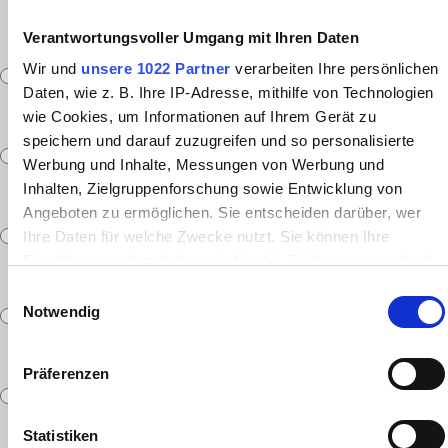
Armlehnen plus zweimal die Breite der gewählten
Armlehne.
Verantwortungsvoller Umgang mit Ihren Daten
Wir und
unsere 1022 Partner
verarbeiten Ihre persönlichen
Daten, wie z. B. Ihre IP-Adresse, mithilfe von Technologien
Armlehne 01, B 32 cm
wie Cookies, um Informationen auf Ihrem Gerät zu
speichern und darauf zuzugreifen und so personalisierte
Werbung und Inhalte, Messungen von Werbung und
Armlehne 02, B 32 cm
Inhalten, Zielgruppenforschung sowie Entwicklung von
Angeboten zu ermöglichen. Sie entscheiden darüber, wer
Ihre Daten für welche Zwecke nutzt. Sie können Ihre
Armlehne 03, B 32 cm, verstellbar
Einwilligung jederzeit über die Cookie-Erklärung oder durch
Klicken auf das Privacy Trigger Symbol ändern oder
Einwilligungsauswahl
widerrufen
Notwendig
Armlehne 04, B 17 cm, verstellbar
Wenn Sie es erlauben, würden wir auch gerne:
Präferenzen
Informationen über Ihre geografische Lage erfassen,
welche bis auf einige Meter genau sein können
Armlehne 05, B 17 cm, verstellbar
Ihr Gerät durch aktives Scannen nach bestimmten
Statistiken