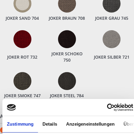
JOKER SAND 704
JOKER BRAUN 708
JOKER GRAU 745
JOKER SCHOKO
JOKER ROT 732
JOKER SILBER 721
750
JOKER SMOKE 747
JOKER STEEL 784
ARMLEHNE
(Pflichtfeld)
Zustimmung
Details
Anzeigeneinstellungen
Über
Die Gesamtbreite errechnet sich aus der Breite ohne