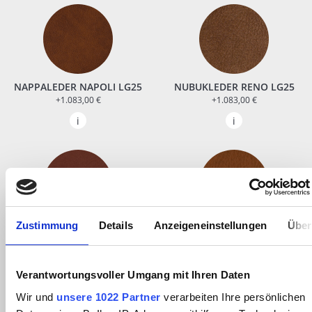
NAPPALEDER NAPOLI LG25
NUBUKLEDER RENO LG25
+1.083,00 €
+1.083,00 €
Zustimmung
Details
Anzeigeneinstellungen
Über
REINANILIN COMFORT SOFT
SATTELLEDER SOUVAGE LG26
LG26
+1.625,00 €
+1.625,00 €
Verantwortungsvoller Umgang mit Ihren Daten
Wir und
unsere 1022 Partner
verarbeiten Ihre persönlichen