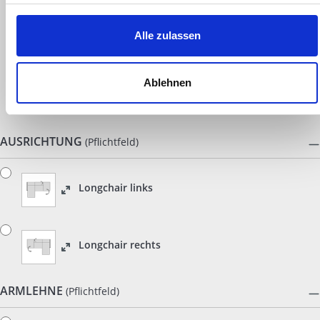
195
158
Wir verwenden Cookies, um Inhalte und Anzeigen zu
Alle zulassen
personalisieren, Funktionen für soziale Medien anbieten zu
können und die Zugriffe auf unsere Website zu analysieren.
Außerdem geben wir Informationen zu Ihrer Verwendung
Ablehnen
SHARK ZINK 167
unserer Website an unsere Partner für soziale Medien,
Werbung und Analysen weiter. Unsere Partner führen diese
Informationen möglicherweise mit weiteren Daten
AUSRICHTUNG
(Pflichtfeld)
zusammen, die Sie ihnen bereitgestellt haben oder die sie
im Rahmen Ihrer Nutzung der Dienste gesammelt haben.
Longchair links
Longchair rechts
ARMLEHNE
(Pflichtfeld)