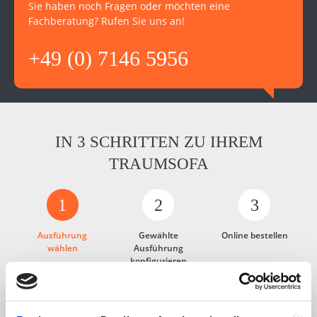
Sie haben noch Fragen oder möchten eine
Fachberatung? Rufen Sie uns an!
+49 (0) 7146 5956
IN 3 SCHRITTEN ZU IHREM
TRAUMSOFA
1
2
3
Ausführung
Gewählte
Online bestellen
wählen
Ausführung
konfigurieren
Sie haben spezielle Anforderungen an Form
oder Größe? Wählen Sie im ersten Schritt Ihre