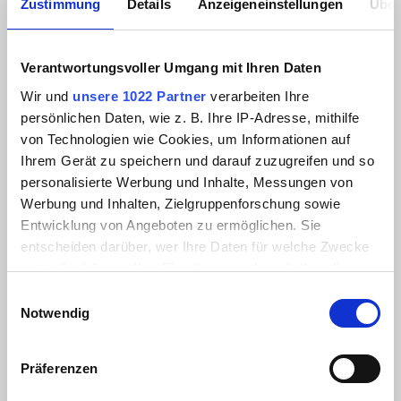
gewünschte Ausführung, bevor es im nächsten
Zustimmung
Details
Anzeigeneinstellungen
Über
Schritt mit Material, Farbe und Spezifikationen
weitergeht.
Verantwortungsvoller Umgang mit Ihren Daten
Wir und
unsere 1022 Partner
verarbeiten Ihre
persönlichen Daten, wie z. B. Ihre IP-Adresse, mithilfe
von Technologien wie Cookies, um Informationen auf
Ihrem Gerät zu speichern und darauf zuzugreifen und so
personalisierte Werbung und Inhalte, Messungen von
Werbung und Inhalten, Zielgruppenforschung sowie
Entwicklung von Angeboten zu ermöglichen. Sie
entscheiden darüber, wer Ihre Daten für welche Zwecke
nutzt. Sie können Ihre Einwilligung jederzeit über die
Cookie-Erklärung oder durch Klicken auf das Privacy
Einwilligungsauswahl
Trigger Symbol ändern oder widerrufen
Notwendig
Wenn Sie es erlauben, würden wir auch gerne:
Präferenzen
LARIO RELAXSESSEL
Informationen über Ihre geografische Lage
erfassen, welche bis auf einige Meter genau sein