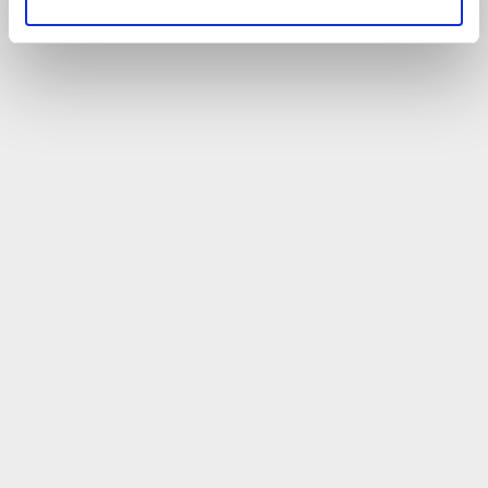
analysieren. Außerdem geben wir Informationen zu Ihrer
Verwendung unserer Website an unsere Partner für
soziale Medien, Werbung und Analysen weiter. Unsere
Partner führen diese Informationen möglicherweise mit
weiteren Daten zusammen, die Sie ihnen bereitgestellt
haben oder die sie im Rahmen Ihrer Nutzung der Dienste
gesammelt haben.