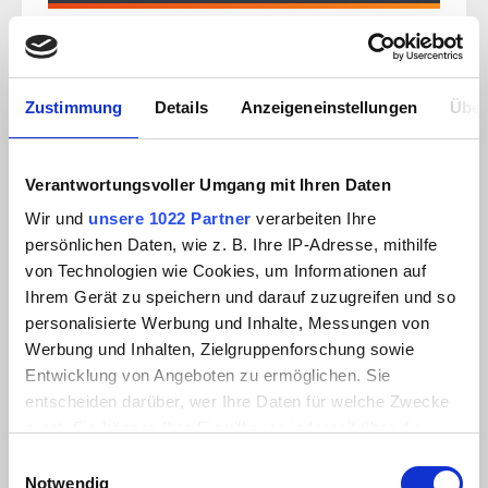
Zustimmung
Details
Anzeigeneinstellungen
Über
Verantwortungsvoller Umgang mit Ihren Daten
Wir und
unsere 1022 Partner
verarbeiten Ihre
persönlichen Daten, wie z. B. Ihre IP-Adresse, mithilfe
von Technologien wie Cookies, um Informationen auf
Ihrem Gerät zu speichern und darauf zuzugreifen und so
personalisierte Werbung und Inhalte, Messungen von
Werbung und Inhalten, Zielgruppenforschung sowie
KISSEN SOFT MIT SEITENSTEGE 65X55 CM
Entwicklung von Angeboten zu ermöglichen. Sie
entscheiden darüber, wer Ihre Daten für welche Zwecke
nutzt. Sie können Ihre Einwilligung jederzeit über die
ab
172,00 €
Cookie-Erklärung oder durch Klicken auf das Privacy
Einwilligungsauswahl
Trigger Symbol ändern oder widerrufen
Notwendig