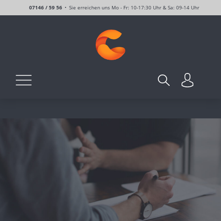
07146 / 59 56
Sie erreichen uns Mo - Fr: 10-17:30 Uhr & Sa: 09-14 Uhr