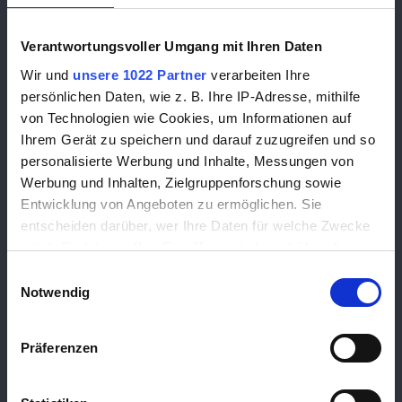
UNSERE EXPERTEN – MIT HERZ,
Verantwortungsvoller Umgang mit Ihren Daten
HAND UND VERSTAND
Wir und
unsere 1022 Partner
verarbeiten Ihre
persönlichen Daten, wie z. B. Ihre IP-Adresse, mithilfe
Wer Sie zuhause berät, bringt nicht nur Stoffmuster mit –
von Technologien wie Cookies, um Informationen auf
sondern
und ein feines Gespür für
Jahrzehnte an Erfahrung
Ihrem Gerät zu speichern und darauf zuzugreifen und so
Stil, Raumwirkung und Ergonomie.
personalisierte Werbung und Inhalte, Messungen von
Werbung und Inhalten, Zielgruppenforschung sowie
WARUM SIE BEI UNS IN BESTEN
Entwicklung von Angeboten zu ermöglichen. Sie
HÄNDEN SIND:
entscheiden darüber, wer Ihre Daten für welche Zwecke
nutzt. Sie können Ihre Einwilligung jederzeit über die
Unsere Berater/innen
Echte Polstermöbel-Spezialisten:
Cookie-Erklärung oder durch Klicken auf das Privacy
Einwilligungsauswahl
kennen jede Funktion, jedes Detail und jeden Werkstoff
Trigger Symbol ändern oder widerrufen
Notwendig
aus der Praxis.
Wenn Sie es erlauben, würden wir auch gerne:
Präferenzen
Wir hören zu, beraten mit Feingefühl
Stilsicher & ehrlich:
Informationen über Ihre geografische Lage
erfassen, welche bis auf einige Meter genau sein
– und sagen auch, wenn etwas
nicht
passt.
können