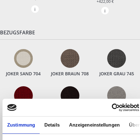
+422,00 €
BEZUGSFARBE
JOKER SAND 704
JOKER BRAUN 708
JOKER GRAU 745
JOKER SCHOKO
JOKER ROT 732
JOKER SILBER 721
750
Zustimmung
Details
Anzeigeneinstellungen
Über