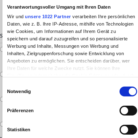
Verantwortungsvoller Umgang mit Ihren Daten
JOKER SMOKE 747
JOKER STEEL 784
Wir und
unsere 1022 Partner
verarbeiten Ihre persönlichen
Daten, wie z. B. Ihre IP-Adresse, mithilfe von Technologien
wie Cookies, um Informationen auf Ihrem Gerät zu
SITZKOMFORT
(Pflichtfeld)
speichern und darauf zuzugreifen und so personalisierte
Werbung und Inhalte, Messungen von Werbung und
Soft, SK 01, Kaltschaumkern mit hochwertiger
Inhalten, Zielgruppenforschung sowie Entwicklung von
daunenähnlicher Mischfüllung
Angeboten zu ermöglichen. Sie entscheiden darüber, wer
+ 175,00 €
Ihre Daten für welche Zwecke nutzt. Sie können Ihre
Soft, SK 02, Kaltschaumkern mit viscoelastischer Thermopur-
Einwilligung jederzeit über die Cookie-Erklärung oder durch
Auflage
Klicken auf das Privacy Trigger Symbol ändern oder
Einwilligungsauswahl
+ 175,00 €
widerrufen
Notwendig
Soft, SK 06, ElastiComfort, hochwertiger Mehrschicht-
Wenn Sie es erlauben, würden wir auch gerne:
Kaltschaum
Präferenzen
+ 175,00 €
Informationen über Ihre geografische Lage erfassen,
welche bis auf einige Meter genau sein können
Medium, SK 03, Kaltschaumkern medium
Ihr Gerät durch aktives Scannen nach bestimmten
Statistiken
Merkmalen (Fingerprinting) identifizieren