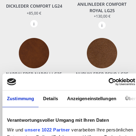
ANILINLEDER COMFORT
DICKLEDER COMFORT LG24
ROYAL LG25
+85,00 €
+130,00 €
NAPPALEDER NAPOLI LG25
NUBUKLEDER RENO LG25
+130,00 €
+130,00 €
Zustimmung
Details
Anzeigeneinstellungen
Über
Verantwortungsvoller Umgang mit Ihren Daten
Wir und
unsere 1022 Partner
verarbeiten Ihre persönlichen