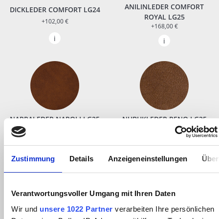
ANILINLEDER COMFORT
DICKLEDER COMFORT LG24
ROYAL LG25
+102,00 €
+168,00 €
NAPPALEDER NAPOLI LG25
NUBUKLEDER RENO LG25
+168,00 €
+168,00 €
Zustimmung
Details
Anzeigeneinstellungen
Über
Verantwortungsvoller Umgang mit Ihren Daten
Wir und
unsere 1022 Partner
verarbeiten Ihre persönlichen