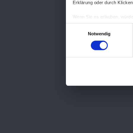
Erklärung oder durch Klicken
Wenn Sie es erlauben, würde
Informationen über Ih
Einwilligungsauswahl
Ihr Gerät durch aktiv
Notwendig
Erfahren Sie mehr darüber, w
Einzelheiten
fest.
Wir verwenden Cookies, um I
und die Zugriffe auf unsere 
Website an unsere Partner fü
möglicherweise mit weiteren
der Dienste gesammelt habe