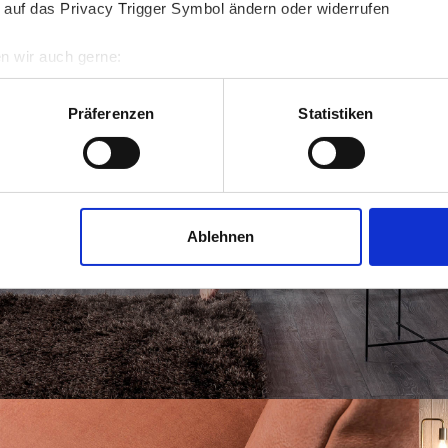
 auf das Privacy Trigger Symbol ändern oder widerrufen
n wir auch gerne:
re geografische Lage erfassen, welche bis auf einige Meter gen
es Scannen nach bestimmten Merkmalen (Fingerprinting) identifi
Präferenzen
Statistiken
ie Ihre persönlichen Daten verarbeitet werden, und legen Sie I
nhalte und Anzeigen zu personalisieren, Funktionen für soziale
Website zu analysieren. Außerdem geben wir Informationen zu I
Ablehnen
r soziale Medien, Werbung und Analysen weiter. Unsere Partner
 Daten zusammen, die Sie ihnen bereitgestellt haben oder die s
n.