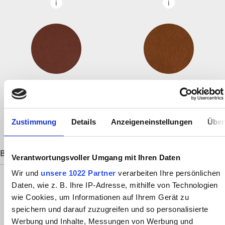
REINANILIN COMFORT SOFT
SATTELLEDER SOUVAGE LG26
LG26
+688,00 €
+688,00 €
Zustimmung
Details
Anzeigeneinstellungen
Über
BEZUGSFARBE
Verantwortungsvoller Umgang mit Ihren Daten
Wir und
unsere 1022 Partner
verarbeiten Ihre persönlichen
Daten, wie z. B. Ihre IP-Adresse, mithilfe von Technologien
wie Cookies, um Informationen auf Ihrem Gerät zu
speichern und darauf zuzugreifen und so personalisierte
JOKER SAND 704
JOKER BRAUN 708
JOKER GRAU 745
Werbung und Inhalte, Messungen von Werbung und