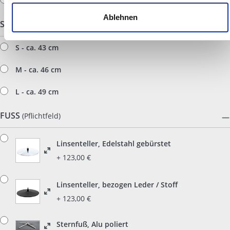
L - ca. 82 cm
können und die Zugriffe auf unsere Website zu analysieren.
Außerdem geben wir Informationen zu Ihrer Verwendung
Ablehnen
SITZHÖHE
(Pflichtfeld)
unserer Website an unsere Partner für soziale Medien,
Werbung und Analysen weiter. Unsere Partner führen diese
S - ca. 43 cm
Informationen möglicherweise mit weiteren Daten
zusammen, die Sie ihnen bereitgestellt haben oder die sie
M - ca. 46 cm
im Rahmen Ihrer Nutzung der Dienste gesammelt haben.
L - ca. 49 cm
FUSS
(Pflichtfeld)
Linsenteller, Edelstahl gebürstet
+ 123,00 €
Linsenteller, bezogen Leder / Stoff
+ 123,00 €
Sternfuß, Alu poliert