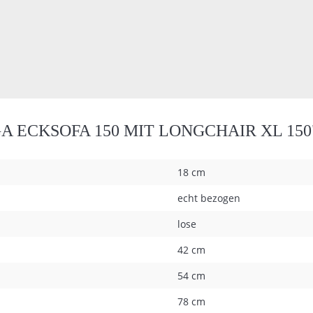
 ECKSOFA 150 MIT LONGCHAIR XL 150
18 cm
echt bezogen
lose
42 cm
54 cm
78 cm