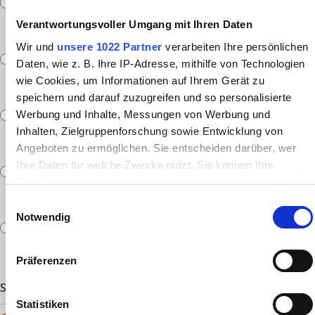
Armlehne L, bodennah, B 22 cm, H 66/69 cm
Verantwortungsvoller Umgang mit Ihren Daten
Wir und
unsere 1022 Partner
verarbeiten Ihre persönlichen
Daten, wie z. B. Ihre IP-Adresse, mithilfe von Technologien
Armlehne M, bodennah, B 21 cm, H 58/61 cm
wie Cookies, um Informationen auf Ihrem Gerät zu
speichern und darauf zuzugreifen und so personalisierte
Werbung und Inhalte, Messungen von Werbung und
Armlehne R, bodenfrei, B 21 cm, H 58/61 cm
Inhalten, Zielgruppenforschung sowie Entwicklung von
Angeboten zu ermöglichen. Sie entscheiden darüber, wer
Ihre Daten für welche Zwecke nutzt. Sie können Ihre
Einwilligung jederzeit über die Cookie-Erklärung oder durch
Armlehne P, bodennah, B 17 cm, H 60/63 cm
Klicken auf das Privacy Trigger Symbol ändern oder
Einwilligungsauswahl
widerrufen
Notwendig
Armlehne Q, bodenfrei, B 17 cm, H 60/63 cm
Wenn Sie es erlauben, würden wir auch gerne:
Präferenzen
Informationen über Ihre geografische Lage erfassen,
welche bis auf einige Meter genau sein können
SITZHÖHE
(Pflichtfeld)
Ihr Gerät durch aktives Scannen nach bestimmten
Statistiken