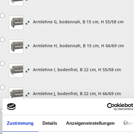
Armlehne G, bodennah, B 15 cm, H 55/58 cm
Armlehne H, bodennah, B 15 cm, H 66/69 cm
Armlehne I, bodenfrei, B 22 cm, H 55/58 cm
Armlehne J, bodenfrei, B 22 cm, H 66/69 cm
Armlehne K, bodennah, B 22 cm, H 55/58 cm
Zustimmung
Details
Anzeigeneinstellungen
Über