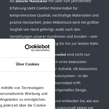
Als
mit über fünf Jahrzehnten
deutsche Manufaktur
Erfahrung steht
Comfort Polstermöbel
für
kompromisslose Qualität, nachhaltige Materialien und
präzise Handarbeit. Jedes Möbelstück wird mit größter
Sorgfalt
von Hand gefertigt
, exakt nach den
Vorstellungen unserer Kundinnen und Kunden – vom
Zuschnitt über die Polsterung bis hin zur letzten Naht.
Unsere
sind nicht nur
handgefertigten Polstermöbel
funktional, sondern Ausdruck eines bewussten
Über Cookies
Lebensstils und persönlicher Ästhetik. Ob klassisches
Ledersofa oder modernes Modulsystem – in der
Manufaktur von
Comfort Polstermöbel
trifft
 mithilfe von Technologien
traditionelle Fertigung auf zeitgemäßes Design.
personalisierte Werbung und
 Angeboten zu ermöglichen.
Lassen Sie sich inspirieren und entdecken Sie, wie aus
g jederzeit über die Cookie-
Handarbeit, Erfahrung und Leidenschaft Möbel mit